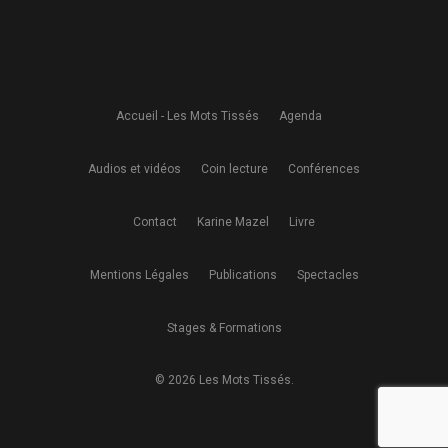
Accueil - Les Mots Tissés
Agenda
Audios et vidéos
Coin lecture
Conférences
Contact
Karine Mazel
Livre
Mentions Légales
Publications
Spectacles
Stages & Formations
© 2026 Les Mots Tissés.