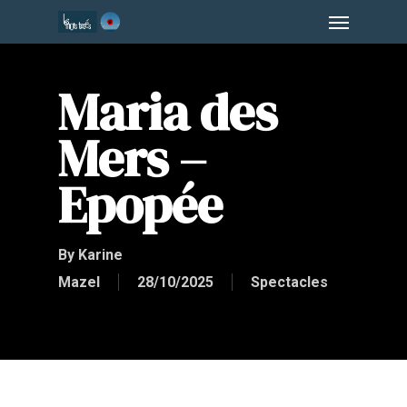
Menu
Skip
to
main
Maria des
content
Mers –
Epopée
By
Karine
Mazel
28/10/2025
Spectacles