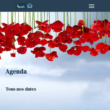
Menu
Skip
to
main
content
Agenda
Tous nos dates