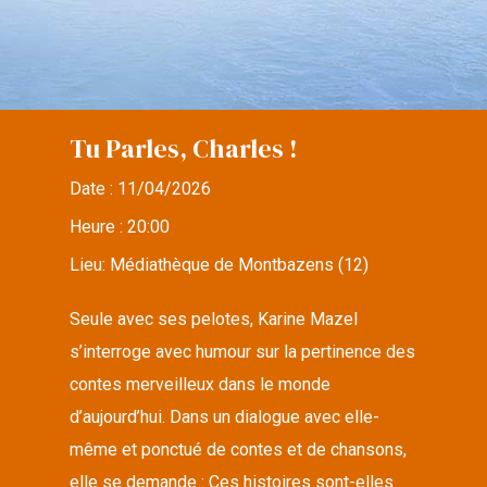
Tu Parles, Charles !
Date :
11/04/2026
Heure :
20:00
Lieu:
Médiathèque de Montbazens (12)
Seule avec ses pelotes, Karine Mazel
s’interroge avec humour sur la pertinence des
contes merveilleux dans le monde
d’aujourd’hui. Dans un dialogue avec elle-
même et ponctué de contes et de chansons,
elle se demande : Ces histoires sont-elles