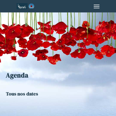
Menu
Skip
to
main
content
Agenda
Tous nos dates