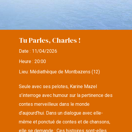
Tu Parles, Charles !
Date :
11/04/2026
Heure :
20:00
Lieu:
Médiathèque de Montbazens (12)
Seule avec ses pelotes, Karine Mazel
s’interroge avec humour sur la pertinence des
contes merveilleux dans le monde
d’aujourd’hui. Dans un dialogue avec elle-
même et ponctué de contes et de chansons,
elle se demande : Ces histoires sont-elles