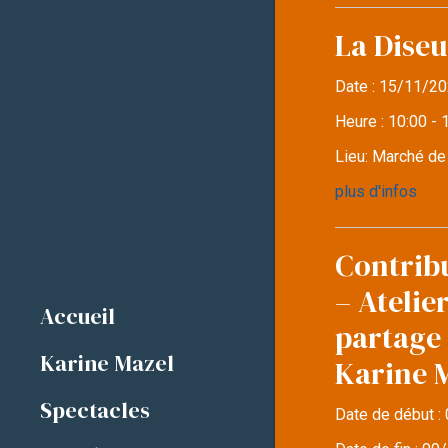
La Diseu
Date :
15/11/20
Heure :
10:00 - 
Lieu:
Marché d
plus d'infos
Contrib
– Atelie
Accueil
partage 
Karine Mazel
Karine 
Spectacles
Date de début :