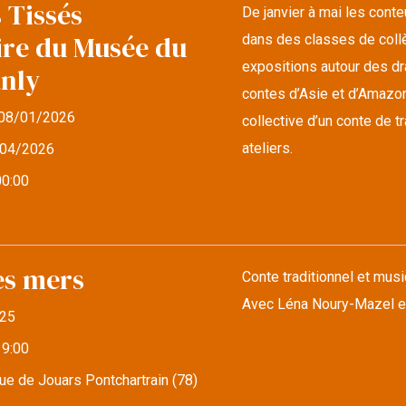
 Tissés
De janvier à mai les cont
ire du Musée du
dans des classes de collè
expositions autour des d
anly
contes d’Asie et d’Amazonie
08/01/2026
collective d’un conte de 
ateliers.
04/2026
00:00
es mers
Conte traditionnel et musi
Avec Léna Noury-Mazel e
25
19:00
e de Jouars Pontchartrain (78)