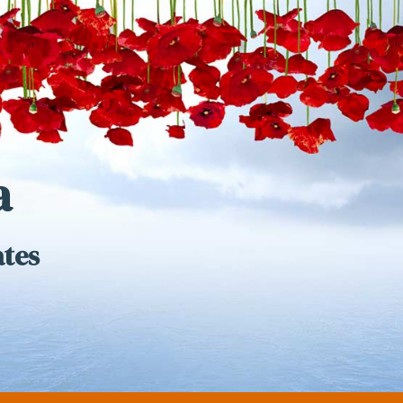
a
ates