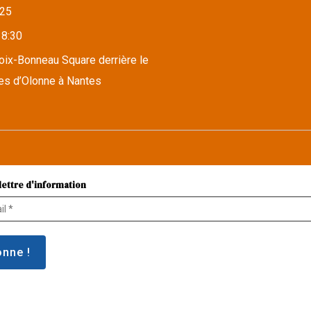
25
18:30
roix-Bonneau Square derrière le
es d’Olonne à Nantes
lettre d'information