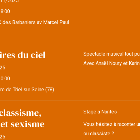
11/2025
18:00
 des Barbaniers av Marcel Paul
res du ciel
Spectacle musical tout pub
Avec Anaël Noury et Kari
25
20:00
re de Triel sur Seine (78)
classisme,
Stage à Nantes
 et sexisme
Vous hésitez à raconter u
ou classiste ?
25