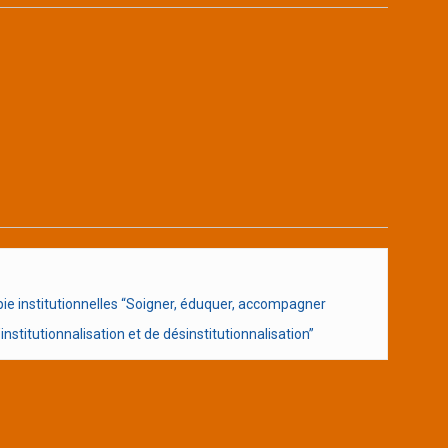
e institutionnelles “Soigner, éduquer, accompagner
nstitutionnalisation et de désinstitutionnalisation”