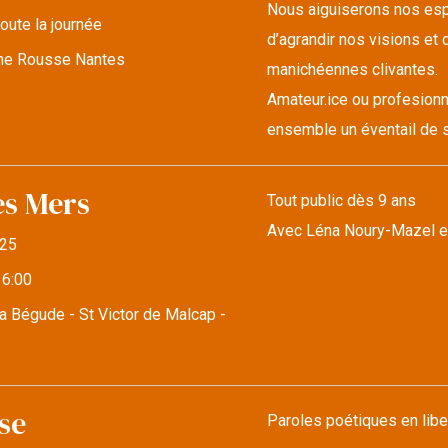
Nous aiguiserons nos espr
oute la journée
d’agrandir nos visions et d
lune Rousse Nantes
manichéennes clivantes.
Amateur.ice ou profesionn
ensemble un éventail de s
es Mers
Tout public dès 9 ans
Avec Léna Noury-Mazel e
25
16:00
a Bégude - St Victor de Malcap -
se
Paroles poétiques en libe