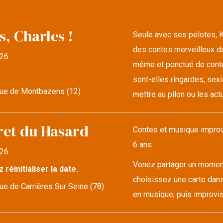
s, Charles !
Seule avec ses pelotes, K
des contes merveilleux da
26
même et ponctué de conte
sont-elles ringardes, sexi
ue de Montbazens (12)
mettre au pilon ou les actu
ret du Hasard
Contes et musique improvi
6 ans
26
Venez partager un moment 
z réinitialiser la date.
choisissez une carte dans
e de Carrières Sur Seine (78)
en musique, puis improvise