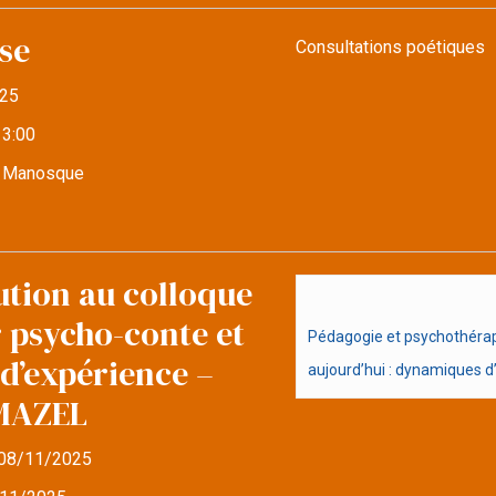
se
Consultations poétiques
25
13:00
e Manosque
ution au colloque
r psycho-conte et
Pédagogie et psychothérapi
d’expérience –
aujourd’hui : dynamiques d’i
MAZEL
08/11/2025