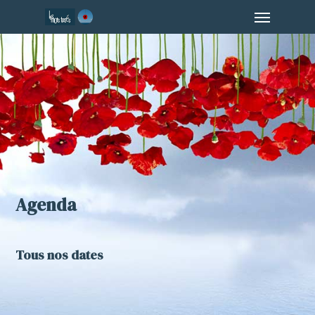
Menu
Skip
to
main
content
Agenda
Tous nos dates