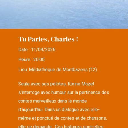
Tu Parles, Charles !
Date :
11/04/2026
Heure :
20:00
Lieu:
Médiathèque de Montbazens (12)
Seule avec ses pelotes, Karine Mazel
s’interroge avec humour sur la pertinence des
contes merveilleux dans le monde
d’aujourd’hui. Dans un dialogue avec elle-
même et ponctué de contes et de chansons,
elle se demande : Ces histoires sont-elles