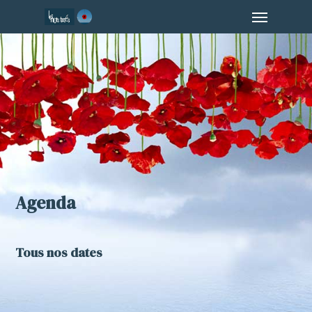
Menu
Skip
to
main
content
Agenda
Tous nos dates