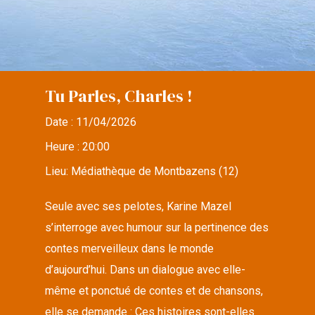
Tu Parles, Charles !
Date :
11/04/2026
Heure :
20:00
Lieu:
Médiathèque de Montbazens (12)
Seule avec ses pelotes, Karine Mazel
s’interroge avec humour sur la pertinence des
contes merveilleux dans le monde
d’aujourd’hui. Dans un dialogue avec elle-
même et ponctué de contes et de chansons,
elle se demande : Ces histoires sont-elles