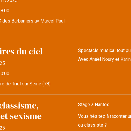
11/2025
18:00
 des Barbaniers av Marcel Paul
res du ciel
Spectacle musical tout pub
Avec Anaël Noury et Kari
25
20:00
re de Triel sur Seine (78)
classisme,
Stage à Nantes
 et sexisme
Vous hésitez à raconter u
ou classiste ?
25