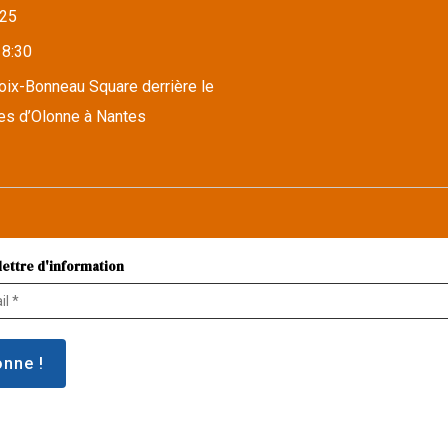
25
18:30
roix-Bonneau Square derrière le
es d’Olonne à Nantes
lettre d'information