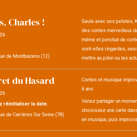
s, Charles !
Seule avec ses pelotes, K
des contes merveilleux da
26
même et ponctué de conte
sont-elles ringardes, sexi
ue de Montbazens (12)
mettre au pilon ou les actu
ret du Hasard
Contes et musique improvi
6 ans
26
Venez partager un moment 
z réinitialiser la date.
choisissez une carte dans
e de Carrières Sur Seine (78)
en musique, puis improvise