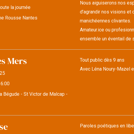
Nous aiguiserons nos espr
oute la journée
d’agrandir nos visions et d
lune Rousse Nantes
manichéennes clivantes.
Amateur.ice ou profesionn
ensemble un éventail de s
es Mers
Tout public dès 9 ans
Avec Léna Noury-Mazel e
25
16:00
a Bégude - St Victor de Malcap -
se
Paroles poétiques en libe