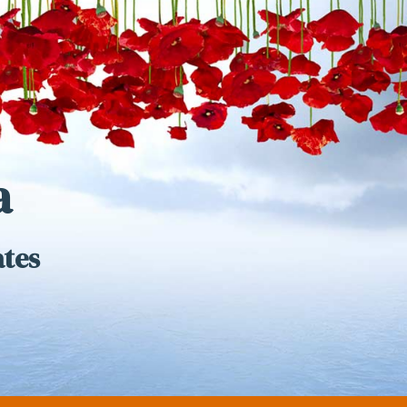
a
ates