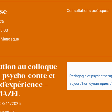
se
Consultations poétiques
25
13:00
e Manosque
ution au colloque
r psycho-conte et
Pédagogie et psychothérapi
d’expérience –
aujourd’hui : dynamiques d’i
MAZEL
08/11/2025