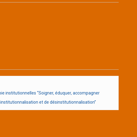
e institutionnelles “Soigner, éduquer, accompagner
nstitutionnalisation et de désinstitutionnalisation”