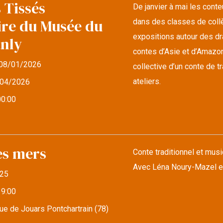
 Tissés
De janvier à mai les cont
ire du Musée du
dans des classes de collè
expositions autour des d
anly
contes d’Asie et d’Amazonie
08/01/2026
collective d’un conte de 
ateliers.
04/2026
00:00
es mers
Conte traditionnel et musi
Avec Léna Noury-Mazel e
25
19:00
e de Jouars Pontchartrain (78)