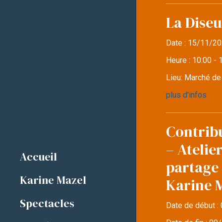
La Diseu
Date :
15/11/20
Heure :
10:00 - 
Lieu:
Marché d
plus d'infos
Contrib
– Atelie
Accueil
partage 
Karine Mazel
Karine 
Spectacles
Date de début :