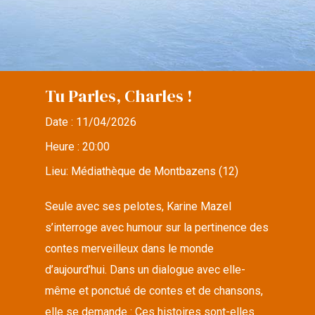
Tu Parles, Charles !
Date :
11/04/2026
Heure :
20:00
Lieu:
Médiathèque de Montbazens (12)
Seule avec ses pelotes, Karine Mazel
s’interroge avec humour sur la pertinence des
contes merveilleux dans le monde
d’aujourd’hui. Dans un dialogue avec elle-
même et ponctué de contes et de chansons,
elle se demande : Ces histoires sont-elles