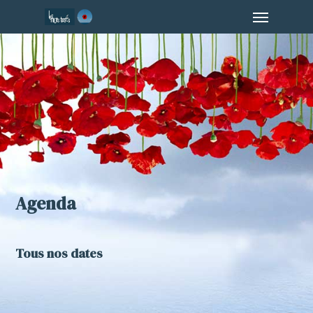
Menu
Skip
to
main
content
Agenda
Tous nos dates