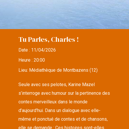
Tu Parles, Charles !
Date :
11/04/2026
Heure :
20:00
Lieu:
Médiathèque de Montbazens (12)
Seule avec ses pelotes, Karine Mazel
s’interroge avec humour sur la pertinence des
contes merveilleux dans le monde
d’aujourd’hui. Dans un dialogue avec elle-
même et ponctué de contes et de chansons,
elle se demande : Ces histoires sont-elles