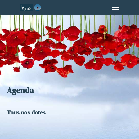
Menu
Skip
to
main
content
Agenda
Tous nos dates