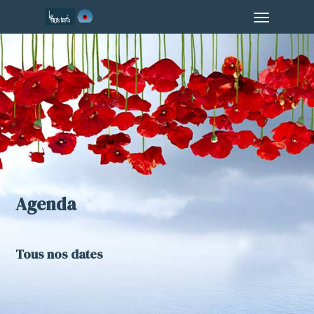
Menu
Skip
to
main
content
Agenda
Tous nos dates