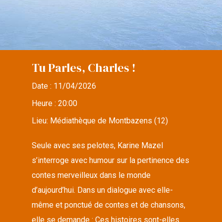
Tu Parles, Charles !
Date :
11/04/2026
Heure :
20:00
Lieu:
Médiathèque de Montbazens (12)
Seule avec ses pelotes, Karine Mazel
s’interroge avec humour sur la pertinence des
contes merveilleux dans le monde
d’aujourd’hui. Dans un dialogue avec elle-
même et ponctué de contes et de chansons,
elle se demande : Ces histoires sont-elles