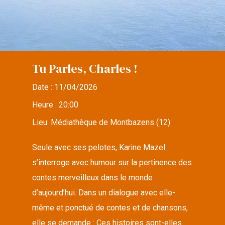
Tu Parles, Charles !
Date :
11/04/2026
Heure :
20:00
Lieu:
Médiathèque de Montbazens (12)
Seule avec ses pelotes, Karine Mazel
s’interroge avec humour sur la pertinence des
contes merveilleux dans le monde
d’aujourd’hui. Dans un dialogue avec elle-
même et ponctué de contes et de chansons,
elle se demande : Ces histoires sont-elles