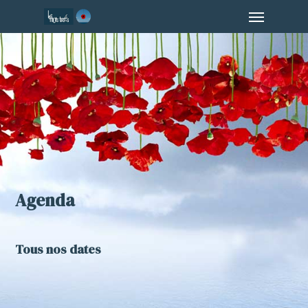
Menu
Skip
to
main
content
Agenda
Tous nos dates