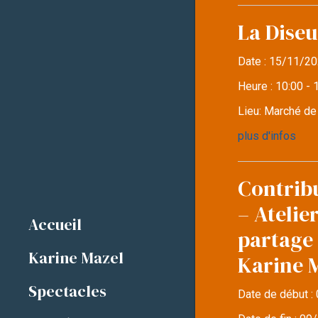
La Diseu
Date :
15/11/20
Heure :
10:00 - 
Lieu:
Marché d
plus d'infos
Contrib
– Atelie
Accueil
partage 
Karine Mazel
Karine 
Spectacles
Date de début :