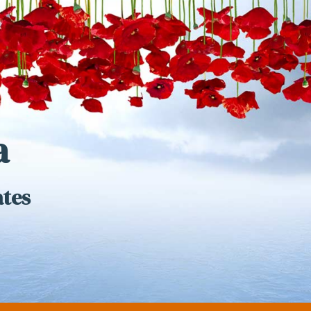
a
ates