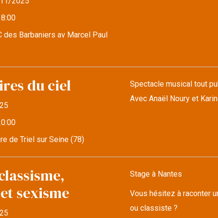
11/2025
18:00
 des Barbaniers av Marcel Paul
res du ciel
Spectacle musical tout pub
Avec Anaël Noury et Kari
25
20:00
re de Triel sur Seine (78)
classisme,
Stage à Nantes
 et sexisme
Vous hésitez à raconter u
ou classiste ?
25