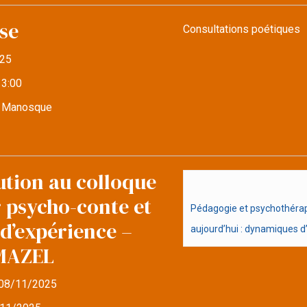
se
Consultations poétiques
25
13:00
e Manosque
ution au colloque
r psycho-conte et
Pédagogie et psychothérapi
d’expérience –
aujourd’hui : dynamiques d’i
MAZEL
08/11/2025