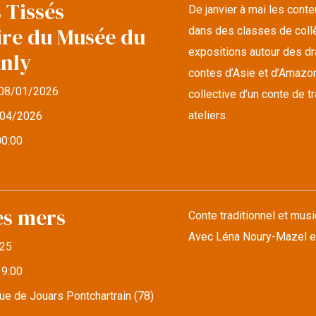
 Tissés
De janvier à mai les cont
ire du Musée du
dans des classes de collè
expositions autour des d
anly
contes d’Asie et d’Amazonie
08/01/2026
collective d’un conte de 
ateliers.
04/2026
00:00
es mers
Conte traditionnel et musi
Avec Léna Noury-Mazel e
25
19:00
e de Jouars Pontchartrain (78)