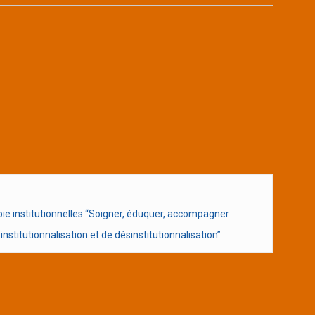
e institutionnelles “Soigner, éduquer, accompagner
nstitutionnalisation et de désinstitutionnalisation”