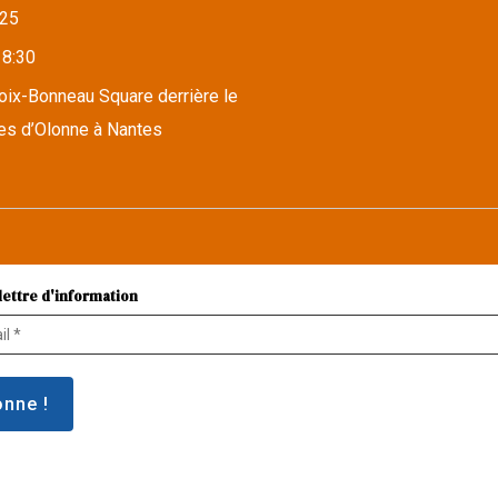
25
18:30
roix-Bonneau Square derrière le
es d’Olonne à Nantes
lettre d'information