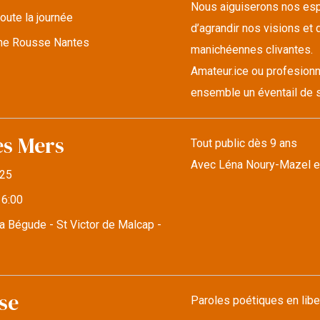
Nous aiguiserons nos espr
oute la journée
d’agrandir nos visions et d
lune Rousse Nantes
manichéennes clivantes.
Amateur.ice ou profesionn
ensemble un éventail de s
es Mers
Tout public dès 9 ans
Avec Léna Noury-Mazel e
25
16:00
a Bégude - St Victor de Malcap -
se
Paroles poétiques en libe