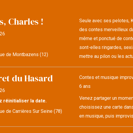
s, Charles !
Seule avec ses pelotes, K
des contes merveilleux da
26
même et ponctué de conte
sont-elles ringardes, sexi
ue de Montbazens (12)
mettre au pilon ou les actu
ret du Hasard
Contes et musique improvi
6 ans
26
Venez partager un moment 
z réinitialiser la date.
choisissez une carte dans
e de Carrières Sur Seine (78)
en musique, puis improvise