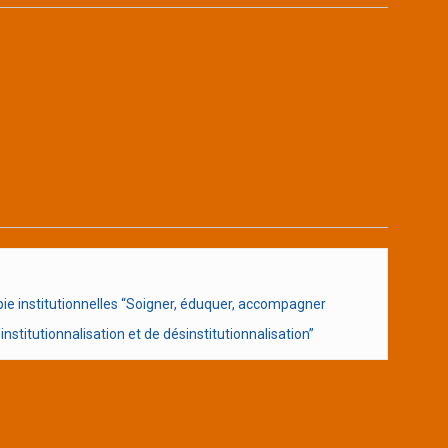
e institutionnelles “Soigner, éduquer, accompagner
nstitutionnalisation et de désinstitutionnalisation”