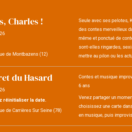
s, Charles !
Seule avec ses pelotes, K
des contes merveilleux da
26
même et ponctué de conte
sont-elles ringardes, sexi
ue de Montbazens (12)
mettre au pilon ou les actu
ret du Hasard
Contes et musique improvi
6 ans
26
Venez partager un moment 
z réinitialiser la date.
choisissez une carte dans
e de Carrières Sur Seine (78)
en musique, puis improvise