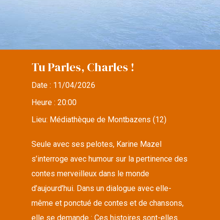
Tu Parles, Charles !
Date :
11/04/2026
Heure :
20:00
Lieu:
Médiathèque de Montbazens (12)
Seule avec ses pelotes, Karine Mazel
s’interroge avec humour sur la pertinence des
contes merveilleux dans le monde
d’aujourd’hui. Dans un dialogue avec elle-
même et ponctué de contes et de chansons,
elle se demande : Ces histoires sont-elles