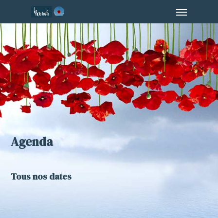
Menu
Skip
to
main
content
Agenda
Tous nos dates