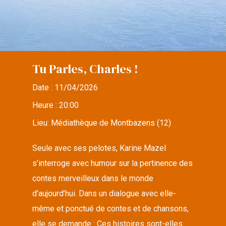
Tu Parles, Charles !
Date :
11/04/2026
Heure :
20:00
Lieu:
Médiathèque de Montbazens (12)
Seule avec ses pelotes, Karine Mazel
s’interroge avec humour sur la pertinence des
contes merveilleux dans le monde
d’aujourd’hui. Dans un dialogue avec elle-
même et ponctué de contes et de chansons,
elle se demande : Ces histoires sont-elles