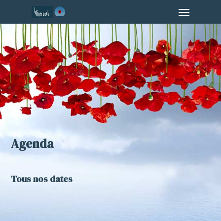
Menu
Skip
to
main
content
Agenda
Tous nos dates