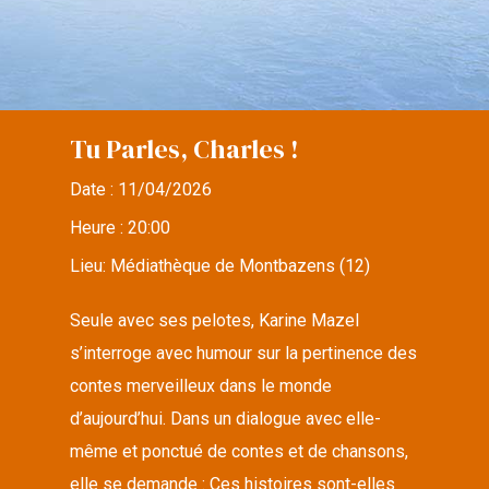
Tu Parles, Charles !
Date :
11/04/2026
Heure :
20:00
Lieu:
Médiathèque de Montbazens (12)
Seule avec ses pelotes, Karine Mazel
s’interroge avec humour sur la pertinence des
contes merveilleux dans le monde
d’aujourd’hui. Dans un dialogue avec elle-
même et ponctué de contes et de chansons,
elle se demande : Ces histoires sont-elles