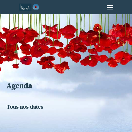
Menu
Skip
to
main
content
Agenda
Tous nos dates