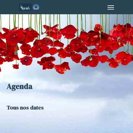
Menu
Skip
to
main
content
Agenda
Tous nos dates