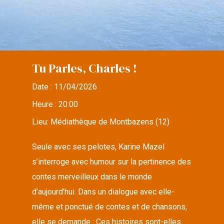
Tu Parles, Charles !
Date :
11/04/2026
Heure :
20:00
Lieu:
Médiathèque de Montbazens (12)
Seule avec ses pelotes, Karine Mazel
s’interroge avec humour sur la pertinence des
contes merveilleux dans le monde
d’aujourd’hui. Dans un dialogue avec elle-
même et ponctué de contes et de chansons,
elle se demande : Ces histoires sont-elles