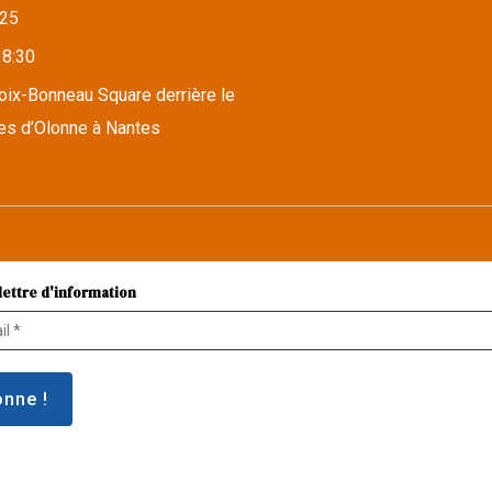
25
18:30
roix-Bonneau Square derrière le
es d’Olonne à Nantes
lettre d'information