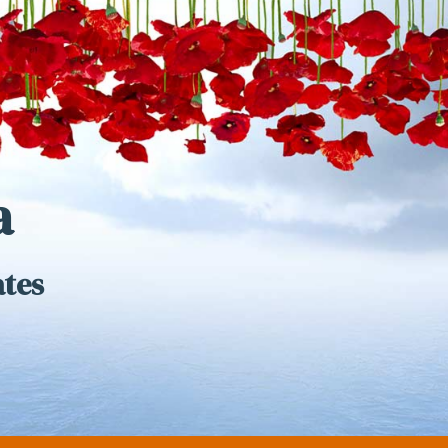
a
ates