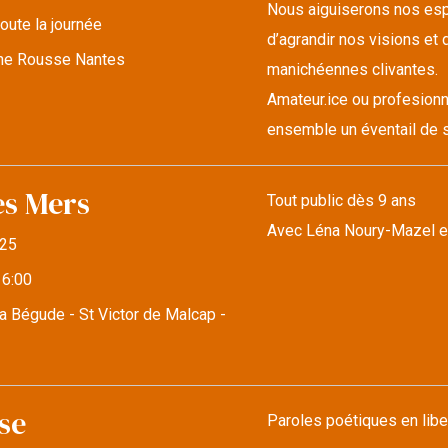
Nous aiguiserons nos espr
oute la journée
d’agrandir nos visions et d
lune Rousse Nantes
manichéennes clivantes.
Amateur.ice ou profesionn
ensemble un éventail de s
es Mers
Tout public dès 9 ans
Avec Léna Noury-Mazel e
25
16:00
a Bégude - St Victor de Malcap -
se
Paroles poétiques en libe