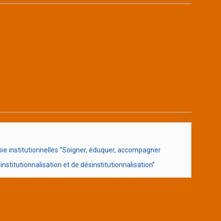
e institutionnelles “Soigner, éduquer, accompagner
nstitutionnalisation et de désinstitutionnalisation”