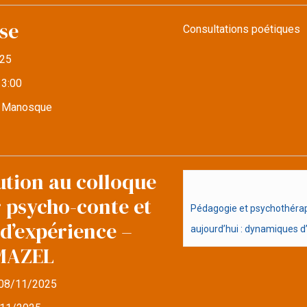
se
Consultations poétiques
25
13:00
e Manosque
ution au colloque
r psycho-conte et
Pédagogie et psychothérapi
d’expérience –
aujourd’hui : dynamiques d’i
MAZEL
08/11/2025