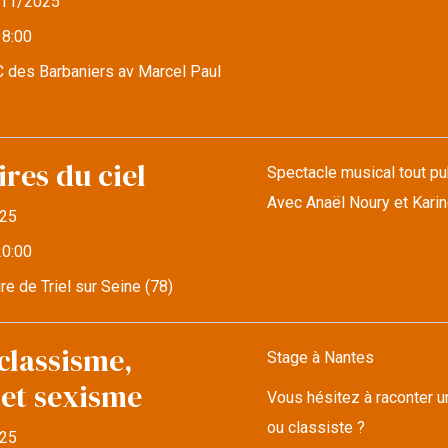
11/2025
18:00
 des Barbaniers av Marcel Paul
res du ciel
Spectacle musical tout pub
Avec Anaël Noury et Kari
25
20:00
re de Triel sur Seine (78)
classisme,
Stage à Nantes
 et sexisme
Vous hésitez à raconter u
ou classiste ?
25