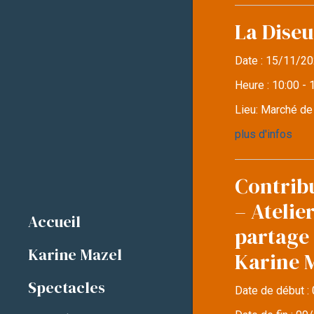
La Diseu
Date :
15/11/20
Heure :
10:00 - 
Lieu:
Marché d
plus d'infos
Contrib
– Atelie
Accueil
partage 
Karine Mazel
Karine 
Spectacles
Date de début :