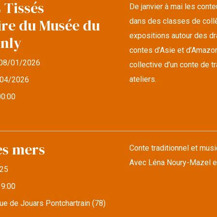
 Tissés
De janvier à mai les cont
ire du Musée du
dans des classes de collè
expositions autour des d
anly
contes d’Asie et d’Amazonie
08/01/2026
collective d’un conte de 
ateliers.
04/2026
00:00
es mers
Conte traditionnel et musi
Avec Léna Noury-Mazel e
25
19:00
e de Jouars Pontchartrain (78)