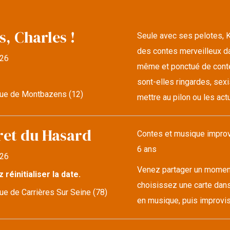
s, Charles !
Seule avec ses pelotes, K
des contes merveilleux da
26
même et ponctué de conte
sont-elles ringardes, sexi
ue de Montbazens (12)
mettre au pilon ou les actu
ret du Hasard
Contes et musique improvi
6 ans
26
Venez partager un moment 
z réinitialiser la date.
choisissez une carte dans
e de Carrières Sur Seine (78)
en musique, puis improvise