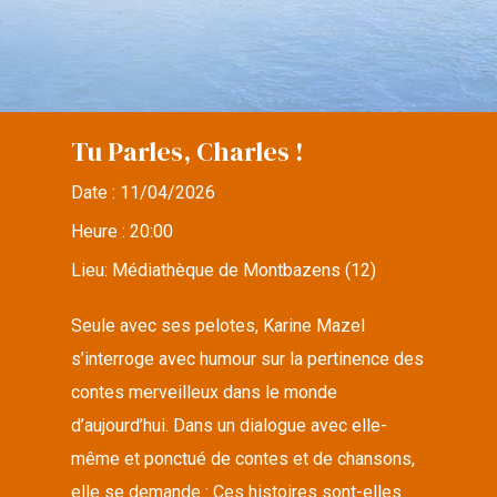
Tu Parles, Charles !
Date :
11/04/2026
Heure :
20:00
Lieu:
Médiathèque de Montbazens (12)
Seule avec ses pelotes, Karine Mazel
s’interroge avec humour sur la pertinence des
contes merveilleux dans le monde
d’aujourd’hui. Dans un dialogue avec elle-
même et ponctué de contes et de chansons,
elle se demande : Ces histoires sont-elles