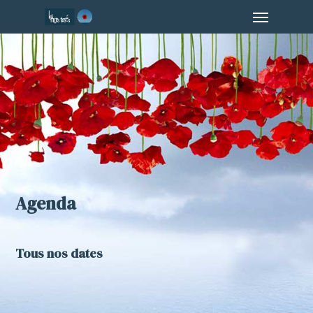
Menu
Skip
to
main
content
Agenda
Tous nos dates