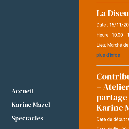
La Diseu
Date :
15/11/20
Heure :
10:00 - 
Lieu:
Marché d
plus d'infos
Contrib
– Atelie
Accueil
partage 
Karine Mazel
Karine 
Spectacles
Date de début :