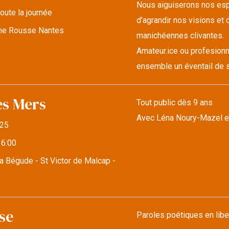
Nous aiguiserons nos espr
oute la journée
d’agrandir nos visions et d
lune Rousse Nantes
manichéennes clivantes.
Amateur.ice ou profesionn
ensemble un éventail de s
es Mers
Tout public dès 9 ans
Avec Léna Noury-Mazel e
25
16:00
a Bégude - St Victor de Malcap -
se
Paroles poétiques en libe