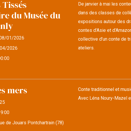
 Tissés
De janvier à mai les cont
ire du Musée du
dans des classes de collè
expositions autour des d
anly
contes d’Asie et d’Amazonie
08/01/2026
collective d’un conte de 
ateliers.
04/2026
00:00
es mers
Conte traditionnel et musi
Avec Léna Noury-Mazel e
25
19:00
e de Jouars Pontchartrain (78)