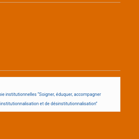
e institutionnelles “Soigner, éduquer, accompagner
nstitutionnalisation et de désinstitutionnalisation”