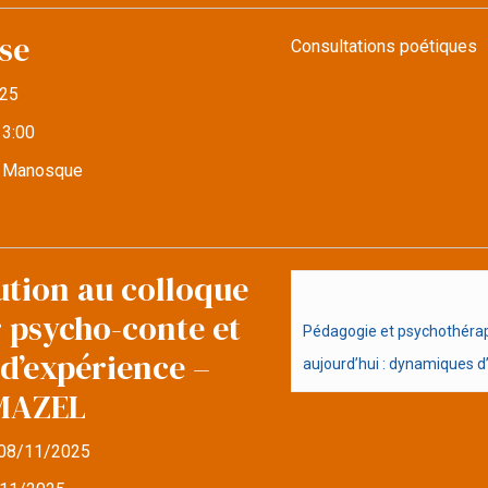
se
Consultations poétiques
25
13:00
e Manosque
ution au colloque
r psycho-conte et
Pédagogie et psychothérapi
d’expérience –
aujourd’hui : dynamiques d’i
MAZEL
08/11/2025