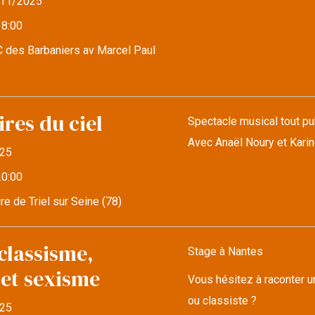
11/2025
18:00
 des Barbaniers av Marcel Paul
res du ciel
Spectacle musical tout pub
Avec Anaël Noury et Kari
25
20:00
re de Triel sur Seine (78)
classisme,
Stage à Nantes
 et sexisme
Vous hésitez à raconter u
ou classiste ?
25