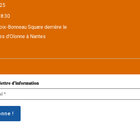
25
18:30
roix-Bonneau Square derrière le
es d’Olonne à Nantes
lettre d'information