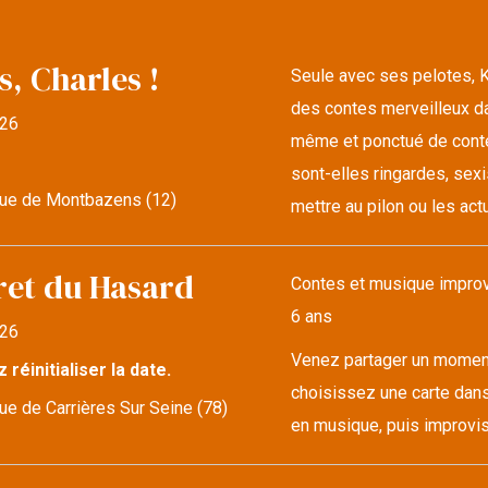
s, Charles !
Seule avec ses pelotes, K
des contes merveilleux da
26
même et ponctué de conte
sont-elles ringardes, sexi
ue de Montbazens (12)
mettre au pilon ou les actu
ret du Hasard
Contes et musique improvi
6 ans
26
Venez partager un moment 
z réinitialiser la date.
choisissez une carte dans
e de Carrières Sur Seine (78)
en musique, puis improvise