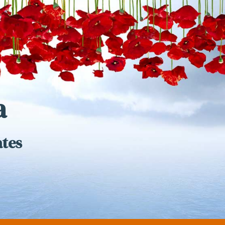
a
ates