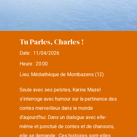
Tu Parles, Charles !
Date :
11/04/2026
Heure :
20:00
Lieu:
Médiathèque de Montbazens (12)
Seule avec ses pelotes, Karine Mazel
s’interroge avec humour sur la pertinence des
contes merveilleux dans le monde
d’aujourd’hui. Dans un dialogue avec elle-
même et ponctué de contes et de chansons,
elle se demande : Ces histoires sont-elles