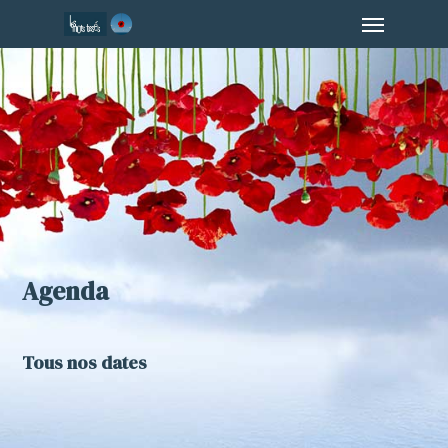
Menu
Skip
to
main
content
Agenda
Tous nos dates