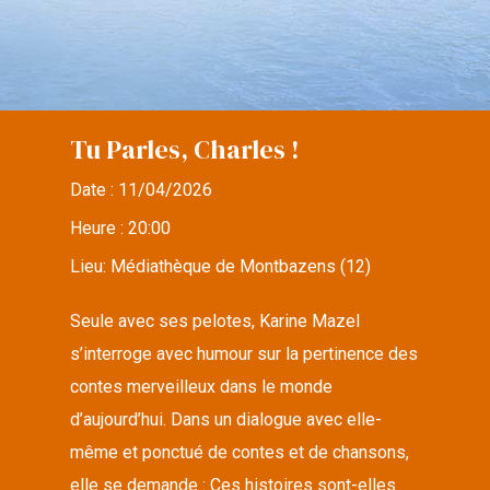
Tu Parles, Charles !
Date :
11/04/2026
Heure :
20:00
Lieu:
Médiathèque de Montbazens (12)
Seule avec ses pelotes, Karine Mazel
s’interroge avec humour sur la pertinence des
contes merveilleux dans le monde
d’aujourd’hui. Dans un dialogue avec elle-
même et ponctué de contes et de chansons,
elle se demande : Ces histoires sont-elles