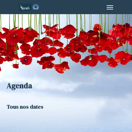
Menu
Skip
to
main
content
Agenda
Tous nos dates