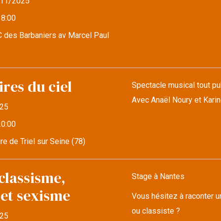
11/2025
18:00
 des Barbaniers av Marcel Paul
res du ciel
Spectacle musical tout pub
Avec Anaël Noury et Kari
25
20:00
re de Triel sur Seine (78)
classisme,
Stage à Nantes
 et sexisme
Vous hésitez à raconter u
ou classiste ?
25