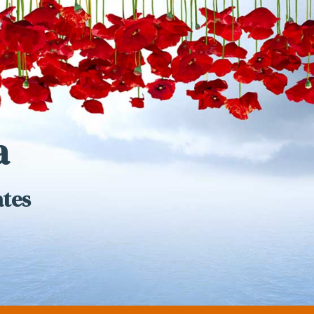
a
ates