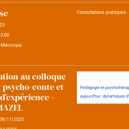
se
Consultations poétiques
25
13:00
e Manosque
ution au colloque
r psycho-conte et
Pédagogie et psychothérapi
d’expérience –
aujourd’hui : dynamiques d’i
MAZEL
08/11/2025