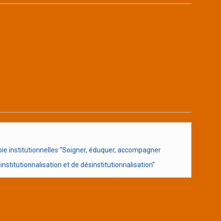
e institutionnelles “Soigner, éduquer, accompagner
nstitutionnalisation et de désinstitutionnalisation”