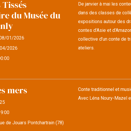
 Tissés
De janvier à mai les cont
ire du Musée du
dans des classes de collè
expositions autour des d
anly
contes d’Asie et d’Amazonie
08/01/2026
collective d’un conte de 
ateliers.
04/2026
00:00
es mers
Conte traditionnel et musi
Avec Léna Noury-Mazel e
25
19:00
e de Jouars Pontchartrain (78)