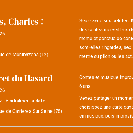
s, Charles !
Seule avec ses pelotes, K
des contes merveilleux da
26
même et ponctué de conte
sont-elles ringardes, sexi
ue de Montbazens (12)
mettre au pilon ou les actu
ret du Hasard
Contes et musique improvi
6 ans
26
Venez partager un moment 
z réinitialiser la date.
choisissez une carte dans
e de Carrières Sur Seine (78)
en musique, puis improvise