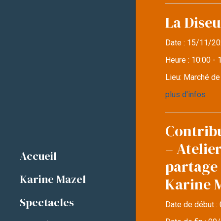
La Diseu
Date :
15/11/20
Heure :
10:00 - 
Lieu:
Marché d
plus d'infos
Contrib
– Atelie
Accueil
partage 
Karine Mazel
Karine 
Spectacles
Date de début :