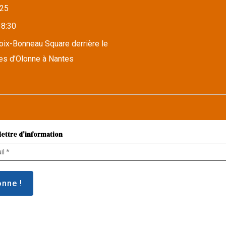
25
18:30
roix-Bonneau Square derrière le
es d’Olonne à Nantes
lettre d'information