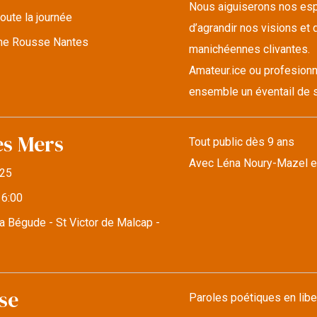
Nous aiguiserons nos espr
oute la journée
d’agrandir nos visions et d
lune Rousse Nantes
manichéennes clivantes.
Amateur.ice ou profesionn
ensemble un éventail de s
es Mers
Tout public dès 9 ans
Avec Léna Noury-Mazel e
25
16:00
a Bégude - St Victor de Malcap -
se
Paroles poétiques en libe