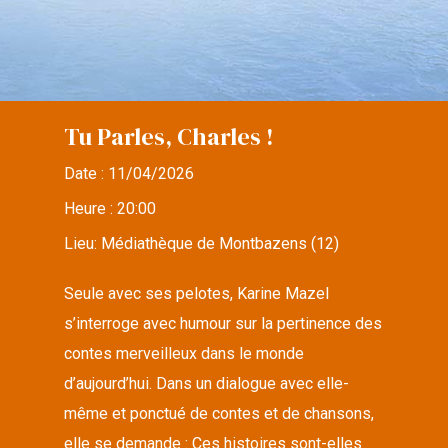
Tu Parles, Charles !
Date :
11/04/2026
Heure :
20:00
Lieu:
Médiathèque de Montbazens (12)
Seule avec ses pelotes, Karine Mazel
s’interroge avec humour sur la pertinence des
contes merveilleux dans le monde
d’aujourd’hui. Dans un dialogue avec elle-
même et ponctué de contes et de chansons,
elle se demande : Ces histoires sont-elles