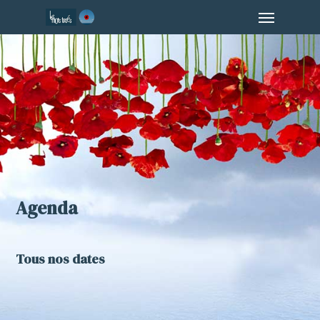
Menu
Skip
to
main
content
Agenda
Tous nos dates