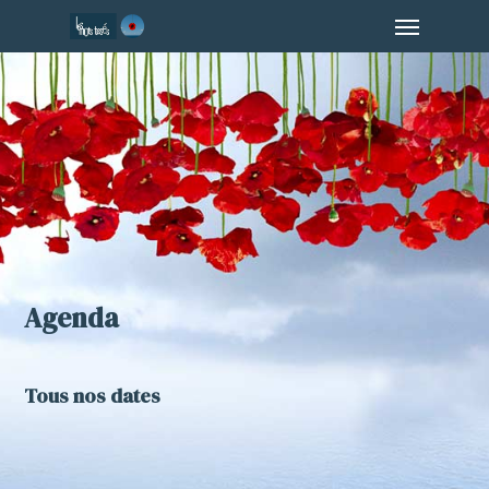
Menu
Skip
to
main
content
Agenda
Tous nos dates