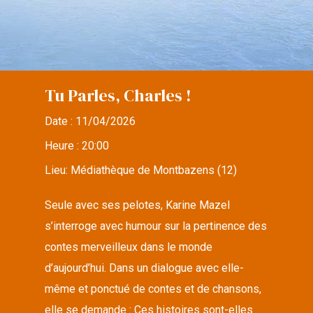
Tu Parles, Charles !
Date :
11/04/2026
Heure :
20:00
Lieu:
Médiathèque de Montbazens (12)
Seule avec ses pelotes, Karine Mazel
s’interroge avec humour sur la pertinence des
contes merveilleux dans le monde
d’aujourd’hui. Dans un dialogue avec elle-
même et ponctué de contes et de chansons,
elle se demande : Ces histoires sont-elles