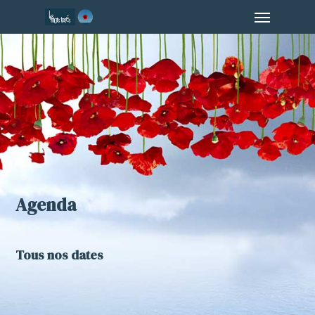
Menu
Skip
to
main
content
Agenda
Tous nos dates