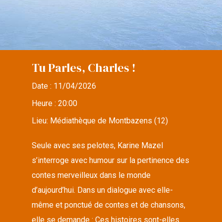
Tu Parles, Charles !
Date :
11/04/2026
Heure :
20:00
Lieu:
Médiathèque de Montbazens (12)
Seule avec ses pelotes, Karine Mazel
s’interroge avec humour sur la pertinence des
contes merveilleux dans le monde
d’aujourd’hui. Dans un dialogue avec elle-
même et ponctué de contes et de chansons,
elle se demande : Ces histoires sont-elles