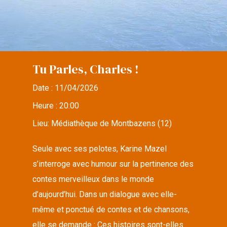
Tu Parles, Charles !
Date :
11/04/2026
Heure :
20:00
Lieu:
Médiathèque de Montbazens (12)
Seule avec ses pelotes, Karine Mazel
s’interroge avec humour sur la pertinence des
contes merveilleux dans le monde
d’aujourd’hui. Dans un dialogue avec elle-
même et ponctué de contes et de chansons,
elle se demande : Ces histoires sont-elles