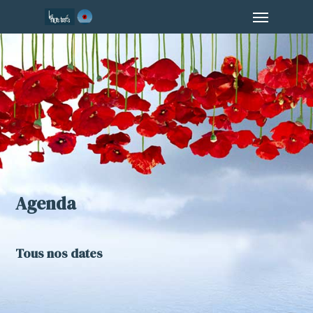
Menu
Skip
to
main
content
Agenda
Tous nos dates