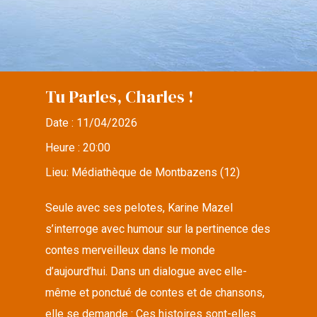
Tu Parles, Charles !
Date :
11/04/2026
Heure :
20:00
Lieu:
Médiathèque de Montbazens (12)
Seule avec ses pelotes, Karine Mazel
s’interroge avec humour sur la pertinence des
contes merveilleux dans le monde
d’aujourd’hui. Dans un dialogue avec elle-
même et ponctué de contes et de chansons,
elle se demande : Ces histoires sont-elles