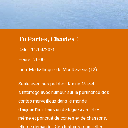
Tu Parles, Charles !
Date :
11/04/2026
Heure :
20:00
Lieu:
Médiathèque de Montbazens (12)
Seule avec ses pelotes, Karine Mazel
s’interroge avec humour sur la pertinence des
contes merveilleux dans le monde
d’aujourd’hui. Dans un dialogue avec elle-
même et ponctué de contes et de chansons,
elle se demande : Ces histoires sont-elles