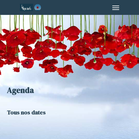
Menu
Skip
to
main
content
Agenda
Tous nos dates