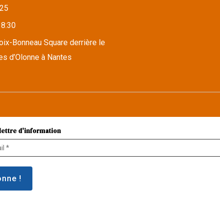
25
18:30
roix-Bonneau Square derrière le
es d’Olonne à Nantes
lettre d'information