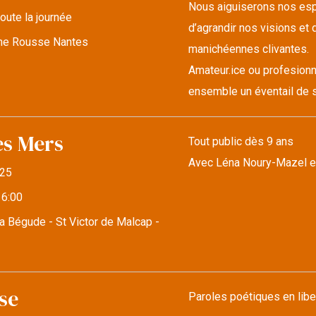
Nous aiguiserons nos espr
oute la journée
d’agrandir nos visions et d
lune Rousse Nantes
manichéennes clivantes.
Amateur.ice ou profesionn
ensemble un éventail de s
es Mers
Tout public dès 9 ans
Avec Léna Noury-Mazel e
25
16:00
a Bégude - St Victor de Malcap -
se
Paroles poétiques en libe