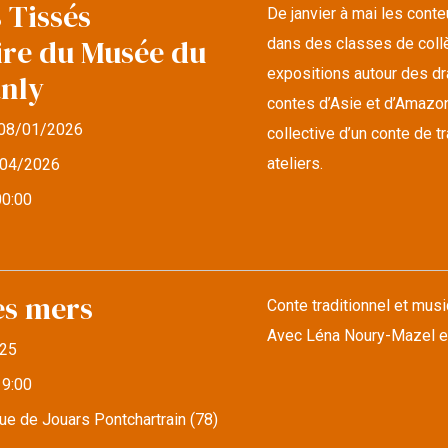
 Tissés
De janvier à mai les cont
ire du Musée du
dans des classes de collè
expositions autour des d
anly
contes d’Asie et d’Amazonie
08/01/2026
collective d’un conte de 
ateliers.
04/2026
00:00
es mers
Conte traditionnel et musi
Avec Léna Noury-Mazel e
25
19:00
e de Jouars Pontchartrain (78)