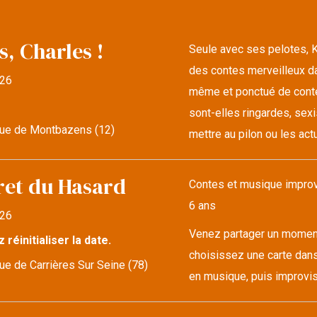
s, Charles !
Seule avec ses pelotes, K
des contes merveilleux da
26
même et ponctué de conte
sont-elles ringardes, sexi
ue de Montbazens (12)
mettre au pilon ou les actu
ret du Hasard
Contes et musique improvi
6 ans
26
Venez partager un moment 
z réinitialiser la date.
choisissez une carte dans
e de Carrières Sur Seine (78)
en musique, puis improvise