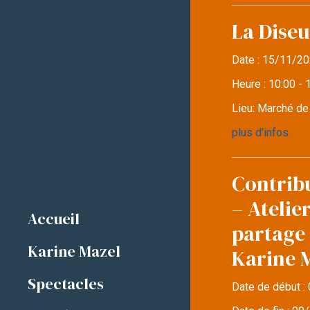
La Diseu
Date :
15/11/20
Heure :
10:00 - 
Lieu:
Marché d
plus d'infos
Contrib
– Atelie
Accueil
partage 
Karine Mazel
Karine 
Spectacles
Date de début :