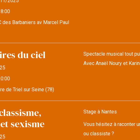
11/2025
18:00
 des Barbaniers av Marcel Paul
res du ciel
Spectacle musical tout pub
Avec Anaël Noury et Kari
25
20:00
re de Triel sur Seine (78)
classisme,
Stage à Nantes
 et sexisme
Vous hésitez à raconter u
ou classiste ?
25