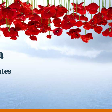
a
ates