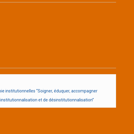
e institutionnelles “Soigner, éduquer, accompagner
nstitutionnalisation et de désinstitutionnalisation”