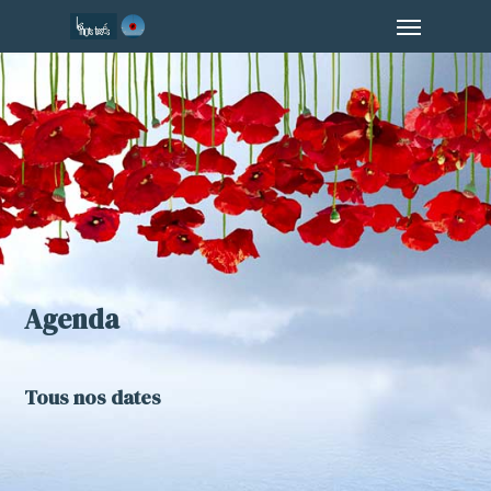
Menu
Skip
to
main
content
Agenda
Tous nos dates