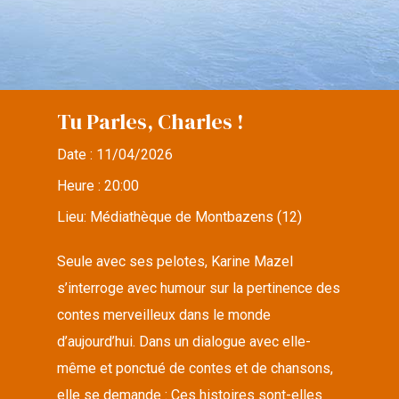
Tu Parles, Charles !
Date :
11/04/2026
Heure :
20:00
Lieu:
Médiathèque de Montbazens (12)
Seule avec ses pelotes, Karine Mazel
s’interroge avec humour sur la pertinence des
contes merveilleux dans le monde
d’aujourd’hui. Dans un dialogue avec elle-
même et ponctué de contes et de chansons,
elle se demande : Ces histoires sont-elles