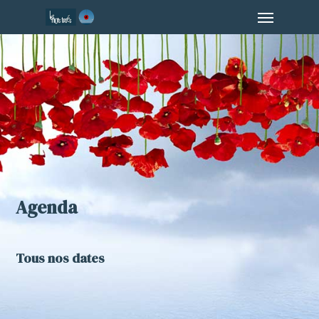
Menu
Skip
to
main
content
Agenda
Tous nos dates