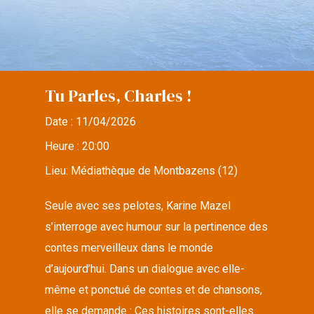
Tu Parles, Charles !
Date :
11/04/2026
Heure :
20:00
Lieu:
Médiathèque de Montbazens (12)
Seule avec ses pelotes, Karine Mazel
s’interroge avec humour sur la pertinence des
contes merveilleux dans le monde
d’aujourd’hui. Dans un dialogue avec elle-
même et ponctué de contes et de chansons,
elle se demande : Ces histoires sont-elles