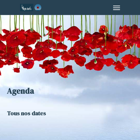
Menu
Skip
to
main
content
Agenda
Tous nos dates