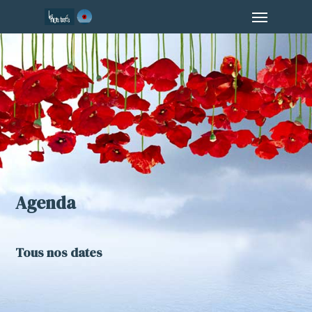
Menu
Skip
to
main
content
Agenda
Tous nos dates