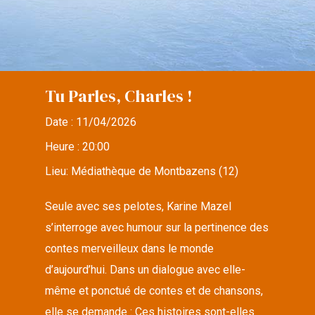
Tu Parles, Charles !
Date :
11/04/2026
Heure :
20:00
Lieu:
Médiathèque de Montbazens (12)
Seule avec ses pelotes, Karine Mazel
s’interroge avec humour sur la pertinence des
contes merveilleux dans le monde
d’aujourd’hui. Dans un dialogue avec elle-
même et ponctué de contes et de chansons,
elle se demande : Ces histoires sont-elles