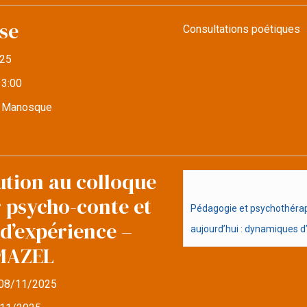
se
Consultations poétiques
25
13:00
e Manosque
ution au colloque
r psycho-conte et
Pédagogie et psychothérapi
d’expérience –
aujourd’hui : dynamiques d’i
MAZEL
08/11/2025