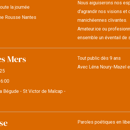
Nous aiguiserons nos espr
oute la journée
d’agrandir nos visions et d
lune Rousse Nantes
manichéennes clivantes.
Amateur.ice ou profesionn
ensemble un éventail de s
es Mers
Tout public dès 9 ans
Avec Léna Noury-Mazel e
25
16:00
a Bégude - St Victor de Malcap -
se
Paroles poétiques en libe