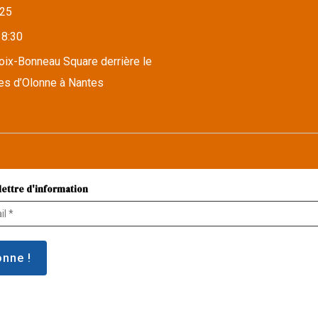
25
18:30
roix-Bonneau Square derrière le
es d’Olonne à Nantes
lettre d'information