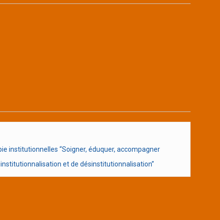
e institutionnelles “Soigner, éduquer, accompagner
nstitutionnalisation et de désinstitutionnalisation”