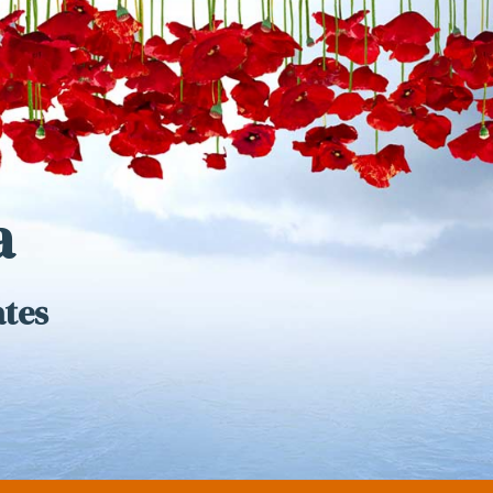
a
ates