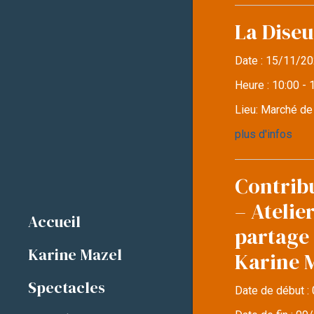
La Diseu
Date :
15/11/20
Heure :
10:00 - 
Lieu:
Marché d
plus d'infos
Contrib
– Atelie
Accueil
partage 
Karine Mazel
Karine 
Spectacles
Date de début :