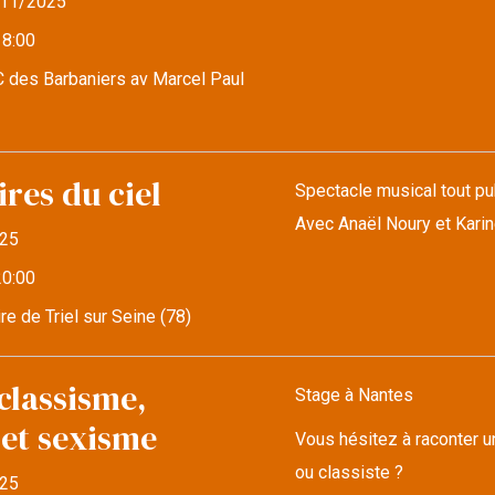
11/2025
18:00
 des Barbaniers av Marcel Paul
res du ciel
Spectacle musical tout pub
Avec Anaël Noury et Kari
25
20:00
re de Triel sur Seine (78)
classisme,
Stage à Nantes
 et sexisme
Vous hésitez à raconter u
ou classiste ?
25