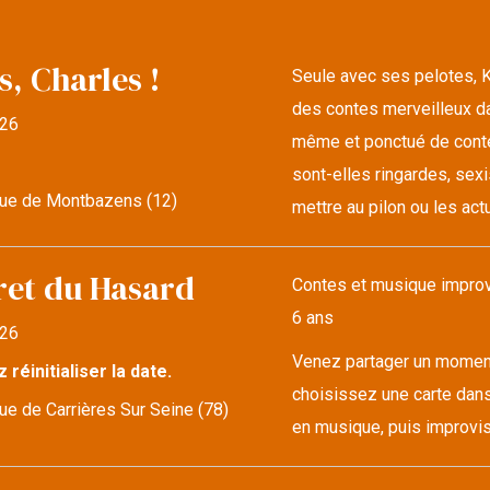
s, Charles !
Seule avec ses pelotes, K
des contes merveilleux da
26
même et ponctué de conte
sont-elles ringardes, sexi
ue de Montbazens (12)
mettre au pilon ou les actu
ret du Hasard
Contes et musique improvi
6 ans
26
Venez partager un moment 
z réinitialiser la date.
choisissez une carte dans
e de Carrières Sur Seine (78)
en musique, puis improvise