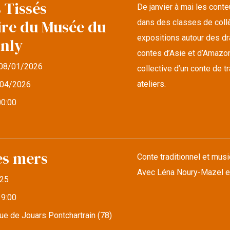
 Tissés
De janvier à mai les cont
ire du Musée du
dans des classes de collè
expositions autour des d
anly
contes d’Asie et d’Amazonie
08/01/2026
collective d’un conte de 
ateliers.
04/2026
00:00
es mers
Conte traditionnel et musi
Avec Léna Noury-Mazel e
25
19:00
e de Jouars Pontchartrain (78)