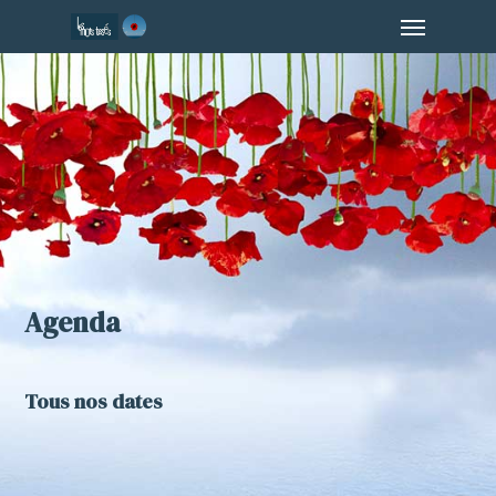
Menu
Skip
to
main
content
Agenda
Tous nos dates