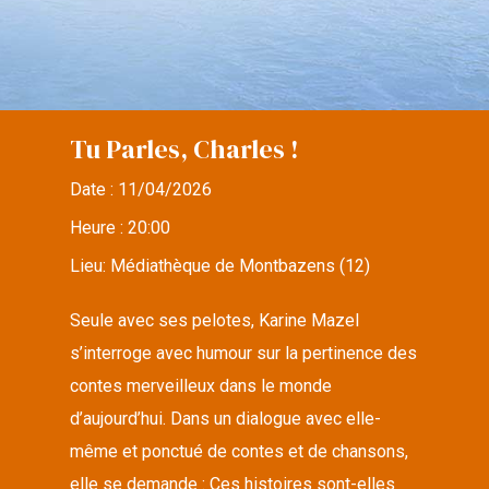
Tu Parles, Charles !
Date :
11/04/2026
Heure :
20:00
Lieu:
Médiathèque de Montbazens (12)
Seule avec ses pelotes, Karine Mazel
s’interroge avec humour sur la pertinence des
contes merveilleux dans le monde
d’aujourd’hui. Dans un dialogue avec elle-
même et ponctué de contes et de chansons,
elle se demande : Ces histoires sont-elles