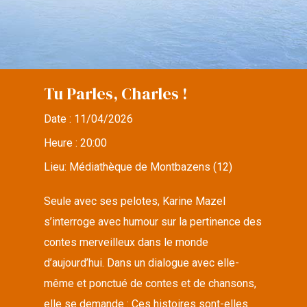
Tu Parles, Charles !
Date :
11/04/2026
Heure :
20:00
Lieu:
Médiathèque de Montbazens (12)
Seule avec ses pelotes, Karine Mazel
s’interroge avec humour sur la pertinence des
contes merveilleux dans le monde
d’aujourd’hui. Dans un dialogue avec elle-
même et ponctué de contes et de chansons,
elle se demande : Ces histoires sont-elles