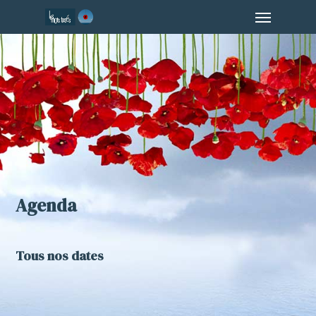
Menu
Skip
to
main
content
Agenda
Tous nos dates