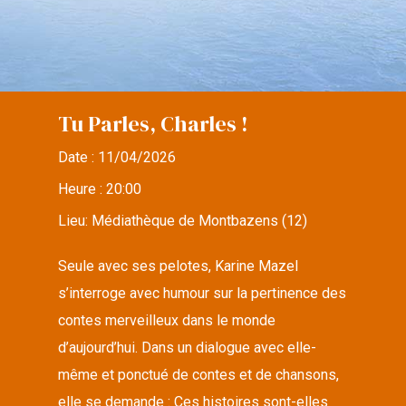
Tu Parles, Charles !
Date :
11/04/2026
Heure :
20:00
Lieu:
Médiathèque de Montbazens (12)
Seule avec ses pelotes, Karine Mazel
s’interroge avec humour sur la pertinence des
contes merveilleux dans le monde
d’aujourd’hui. Dans un dialogue avec elle-
même et ponctué de contes et de chansons,
elle se demande : Ces histoires sont-elles