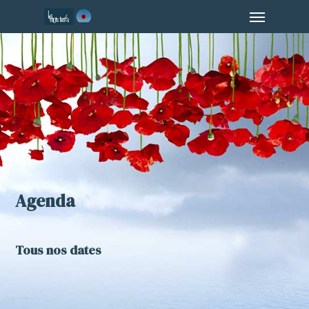
Menu
Skip
to
main
content
Agenda
Tous nos dates