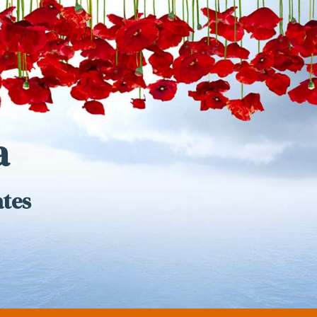
a
ates