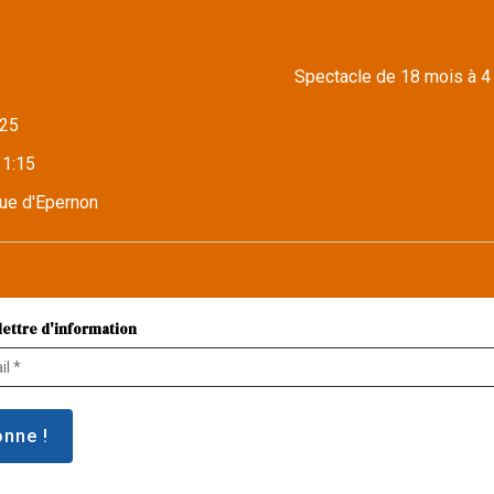
Spectacle de 18 mois à 4
25
11:15
ue d'Epernon
lettre d'information