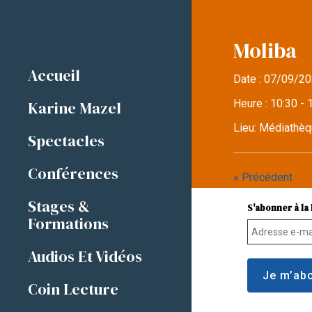
Moliba
Accueil
Date :
07/09/20
Heure :
10:30 - 
Karine Mazel
Lieu:
Médiathèq
Spectacles
Conférences
« Précédent
Stages &
S'abonner à la 
Formations
Audios Et Vidéos
Coin Lecture