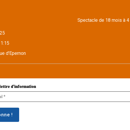
Spectacle de 18 mois à 4
25
11:15
ue d'Epernon
lettre d'information