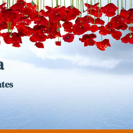
a
ates