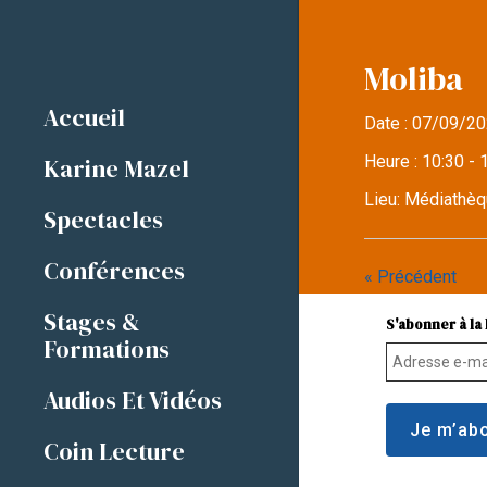
Moliba
Accueil
Date :
07/09/20
Heure :
10:30 - 
Karine Mazel
Lieu:
Médiathèq
Spectacles
Conférences
« Précédent
Stages &
S'abonner à la 
Formations
Audios Et Vidéos
Coin Lecture