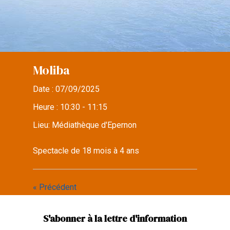
Moliba
Date :
07/09/2025
Heure :
10:30 - 11:15
Lieu:
Médiathèque d'Epernon
Spectacle de 18 mois à 4 ans
« Précédent
S'abonner à la lettre d'information