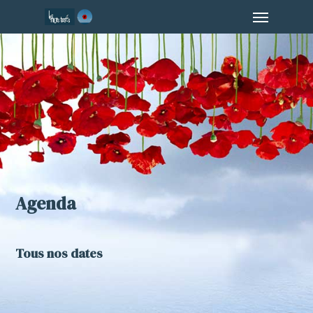
Menu
Skip
to
main
content
Agenda
Tous nos dates