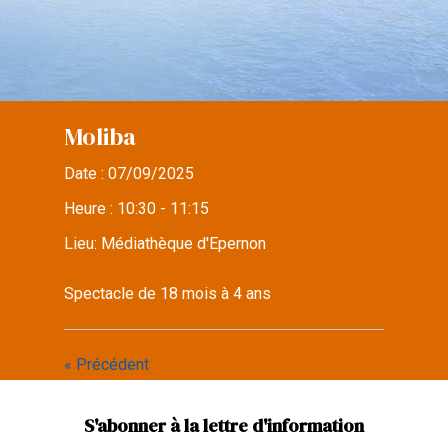
Moliba
Date :
07/09/2025
Heure :
10:30 - 11:15
Lieu:
Médiathèque d'Epernon
Spectacle de 18 mois à 4 ans
« Précédent
S'abonner à la lettre d'information