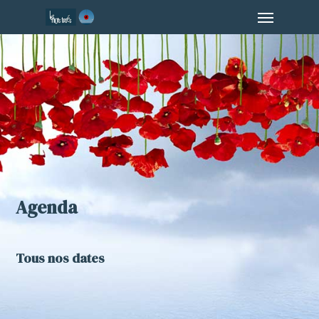
Menu
Skip
to
main
content
Agenda
Tous nos dates