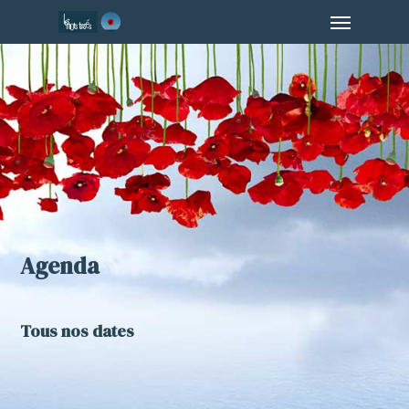
Menu
Skip
to
main
content
Agenda
Tous nos dates