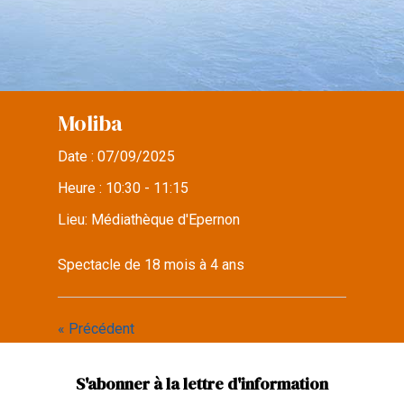
Moliba
Date :
07/09/2025
Heure :
10:30 - 11:15
Lieu:
Médiathèque d'Epernon
Spectacle de 18 mois à 4 ans
« Précédent
S'abonner à la lettre d'information