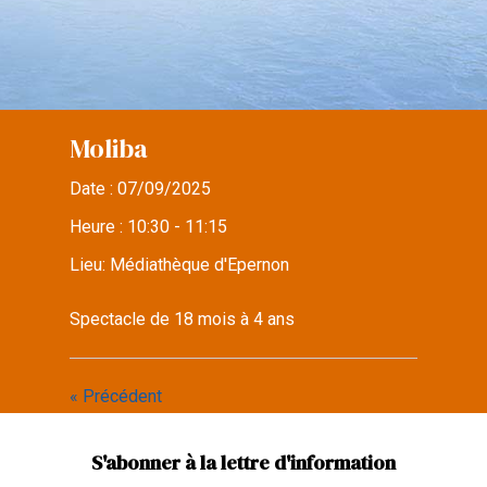
Moliba
Date :
07/09/2025
Heure :
10:30 - 11:15
Lieu:
Médiathèque d'Epernon
Spectacle de 18 mois à 4 ans
« Précédent
S'abonner à la lettre d'information