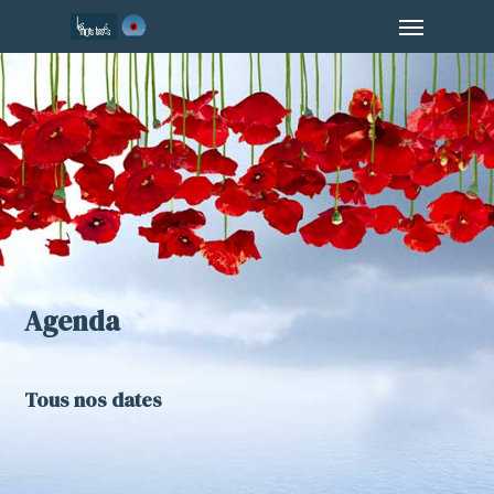
Menu
Skip
to
main
content
Agenda
Tous nos dates