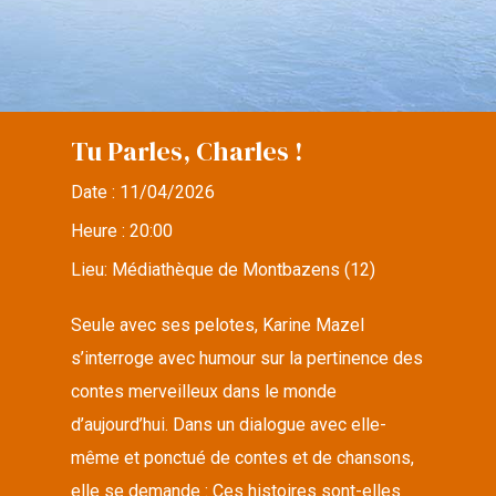
Tu Parles, Charles !
Date :
11/04/2026
Heure :
20:00
Lieu:
Médiathèque de Montbazens (12)
Seule avec ses pelotes, Karine Mazel
s’interroge avec humour sur la pertinence des
contes merveilleux dans le monde
d’aujourd’hui. Dans un dialogue avec elle-
même et ponctué de contes et de chansons,
elle se demande : Ces histoires sont-elles