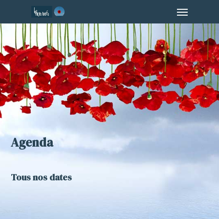
Menu
Skip
to
main
content
Agenda
Tous nos dates