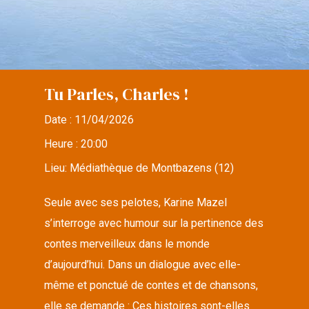
Tu Parles, Charles !
Date :
11/04/2026
Heure :
20:00
Lieu:
Médiathèque de Montbazens (12)
Seule avec ses pelotes, Karine Mazel
s’interroge avec humour sur la pertinence des
contes merveilleux dans le monde
d’aujourd’hui. Dans un dialogue avec elle-
même et ponctué de contes et de chansons,
elle se demande : Ces histoires sont-elles