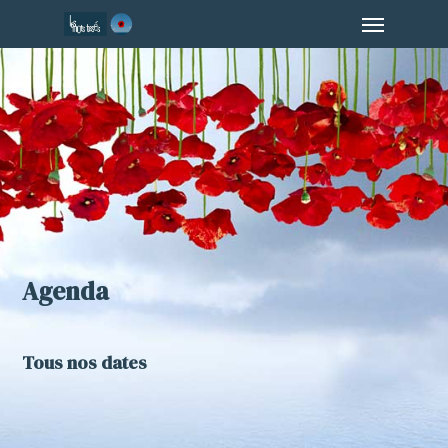
Menu
Skip
to
main
content
Agenda
Tous nos dates